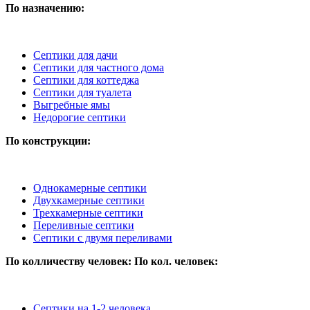
По назначению:
Септики для дачи
Септики для частного дома
Септики для коттеджа
Септики для туалета
Выгребные ямы
Недорогие септики
По конструкции:
Однокамерные септики
Двухкамерные септики
Трехкамерные септики
Переливные септики
Септики с двумя переливами
По колличеству человек:
По кол. человек:
Септики на 1-2 человека