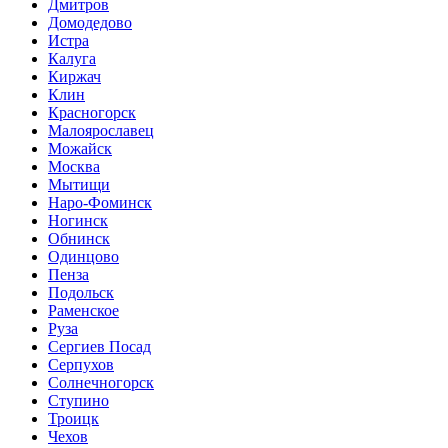
Дмитров
Домодедово
Истра
Калуга
Киржач
Клин
Красногорск
Малоярославец
Можайск
Москва
Мытищи
Наро-Фоминск
Ногинск
Обнинск
Одинцово
Пенза
Подольск
Раменское
Руза
Сергиев Посад
Серпухов
Солнечногорск
Ступино
Троицк
Чехов