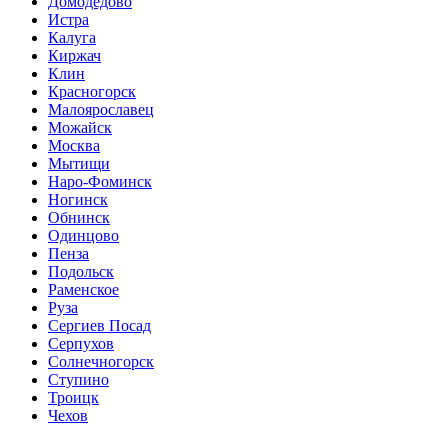
Домодедово
Истра
Калуга
Киржач
Клин
Красногорск
Малоярославец
Можайск
Москва
Мытищи
Наро-Фоминск
Ногинск
Обнинск
Одинцово
Пенза
Подольск
Раменское
Руза
Сергиев Посад
Серпухов
Солнечногорск
Ступино
Троицк
Чехов