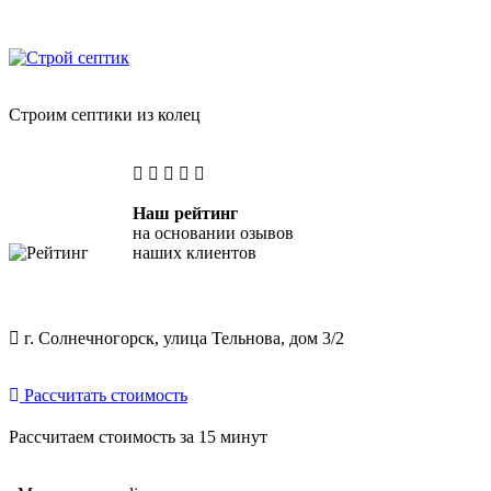
Skip
"Строй Септик" — копка септиков из бетонных колец
to
content
Строим септики из колец
Наш рейтинг
на основании озывов
наших клиентов
г. Солнечногорск, улица Тельнова, дом 3/2
Рассчитать стоимость
Рассчитаем стоимость за 15 минут